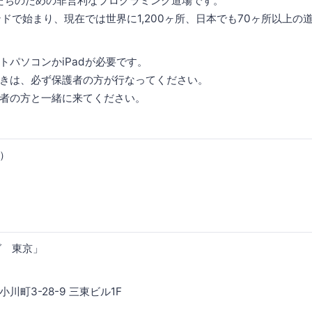
は子供たちのための非営利なプログラミング道場です。
ンドで始まり、現在では世界に1,200ヶ所、日本でも70ヶ所以上の
トパソコンかiPadが必要です。
きは、必ず保護者の方が行なってください。
者の方と一緒に来てください。
土）
）
グ 東京」
川町3-28-9 三東ビル1F